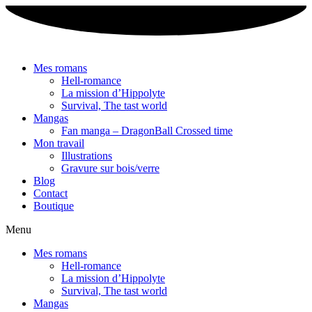
Aller
au
contenu
Mes romans
Hell-romance
La mission d’Hippolyte
Survival, The tast world
Mangas
Fan manga – DragonBall Crossed time
Mon travail
Illustrations
Gravure sur bois/verre
Blog
Contact
Boutique
Menu
Mes romans
Hell-romance
La mission d’Hippolyte
Survival, The tast world
Mangas