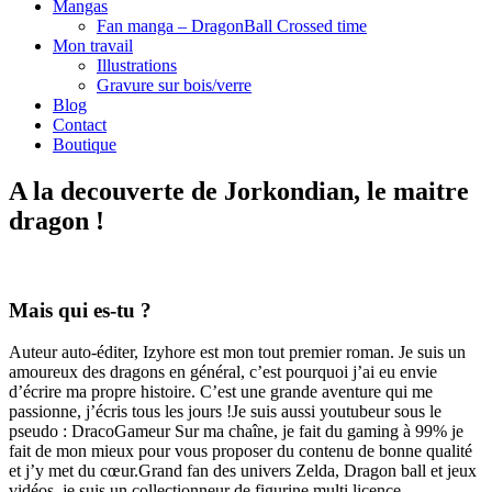
Mangas
Fan manga – DragonBall Crossed time
Mon travail
Illustrations
Gravure sur bois/verre
Blog
Contact
Boutique
A la decouverte de Jorkondian, le maitre
dragon !
Mais qui es-tu ?
Auteur auto-éditer, Izyhore est mon tout premier roman. Je suis un
amoureux des dragons en général, c’est pourquoi j’ai eu envie
d’écrire ma propre histoire. C’est une grande aventure qui me
passionne, j’écris tous les jours ! ​Je suis aussi youtubeur sous le
pseudo : DracoGameur Sur ma chaîne, je fait du gaming à 99% je
fait de mon mieux pour vous proposer du contenu de bonne qualité
et j’y met du cœur. ​Grand fan des univers Zelda, Dragon ball et jeux
vidéos, je suis un collectionneur de figurine multi licence.