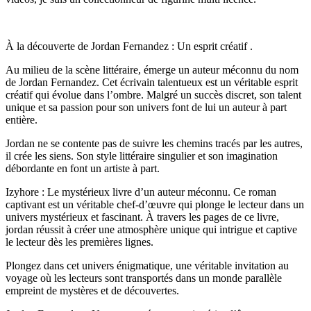
À la découverte
de Jordan ⁣Fernandez : Un ‌esprit ⁤créatif⁣ .
Au milieu de la scène littéraire, émerge ⁤un ⁤auteur méconnu​ du nom
de Jordan Fernandez. Cet écrivain talentueux est un véritable esprit
créatif qui évolue dans l’ombre. Malgré un succès discret, son talent
unique et sa passion pour son univers ⁤font de lui un auteur à part
entière.
Jordan ne se contente pas de suivre les chemins tracés par les autres,
il crée les siens. Son ⁣style littéraire singulier et son imagination
débordante⁤ en font un artiste à part.
Izyhore : Le mystérieux ⁤livre d’un⁣ auteur méconnu.
Ce roman
captivant ⁤est un véritable chef-d’œuvre qui ⁤plonge le lecteur dans⁢ un
univers mystérieux et fascinant. À travers les pages de ce livre,
jordan réussit à créer⁢ une atmosphère unique qui intrigue et captive
le lecteur ⁤dès les premières lignes.
Plongez dans ⁢cet univers énigmatique, une véritable​ invitation au
voyage où les lecteurs sont transportés ⁢dans un monde parallèle
empreint de mystères ⁤et de découvertes.