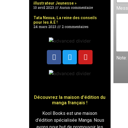
illustrateur Jeunesse »
10 avril 2023
Aucun commentaire
Mess
Tata Nexua, La reine des conseils
pour les A.E !
24 mars 2023
2 commentaires
Note:
Découvrez la maison d'édition du
manga français !
Kool Books est une maison
d’édition spécialisée Manga. Nous
avons pour but de promouvoir les