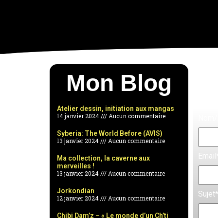
Mon Blog
Atelier dessin, initiation aux mangas
14 janvier 2024
Aucun commentaire
Nom/
Syberia: The World Before (AVIS)
13 janvier 2024
Aucun commentaire
Email
Ma collection, la caverne aux
merveilles !
13 janvier 2024
Aucun commentaire
Jorkondian
Sujet
12 janvier 2024
Aucun commentaire
Chibi Dam’z – « Le monde d’un Ch’ti