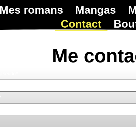
Mes romans
Mangas
M
Contact
Bou
Me conta
pseudo*
*
*