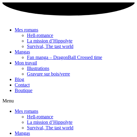
Aller
au
contenu
Mes romans
Hell-romance
La mission d’Hippolyte
Survival, The tast world
Mangas
Fan manga – DragonBall Crossed time
Mon travail
Illustrations
Gravure sur bois/verre
Blog
Contact
Boutique
Menu
Mes romans
Hell-romance
La mission d’Hippolyte
Survival, The tast world
Mangas