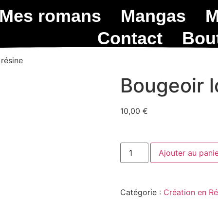
Mes romans
Mangas
M
Contact
Bou
 résine
Bougeoir l
10,00
€
Ajouter au pani
Catégorie :
Création en Ré