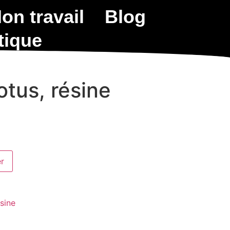
on travail
Blog
tique
otus, résine
er
sine