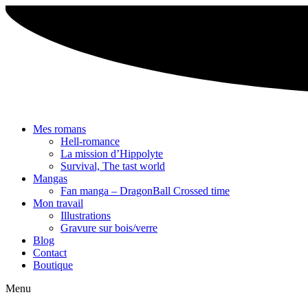
Aller
au
contenu
Mes romans
Hell-romance
La mission d’Hippolyte
Survival, The tast world
Mangas
Fan manga – DragonBall Crossed time
Mon travail
Illustrations
Gravure sur bois/verre
Blog
Contact
Boutique
Menu